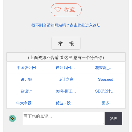
收藏
找不到合适的网站吗？点击此处进入论坛
举 报
（上面资源不合适 看这里 总有一个符合你）
中国设计网
设计师网址导航
花瓣网_陪你做生活的设计师（发现、采集你喜欢的灵感、家居、穿搭、婚礼、美食、旅行、美图、商品等）
设计癖
设计之家
Seeseed
致设计
美啊-见证设计的力量
SDC设计师网址导航 - 学设计从这里开始！
牛大拿设计师导航_Niudana.com
优波 - 设计师必备网址导航 - 发现优秀的设计与网站
更多
发表