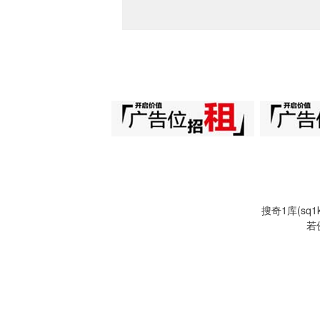
搜奇1库(s
若