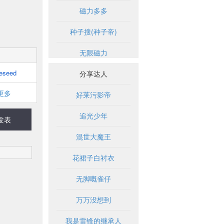
磁力多多
种子搜(种子帝)
无限磁力
eseed
分享达人
更多
好莱污影帝
追光少年
发表
混世大魔王
花裙子白衬衣
无脚嘅雀仔
万万没想到
我是雷锋的继承人