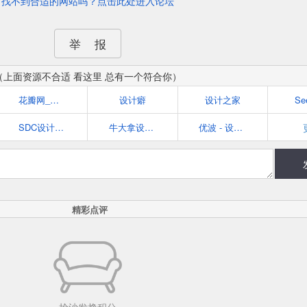
找不到合适的网站吗？点击此处进入论坛
举 报
（上面资源不合适 看这里 总有一个符合你）
花瓣网_陪你做生活的设计师（发现、采集你喜欢的灵感、家居、穿搭、婚礼、美食、旅行、美图、商品等）
设计癖
设计之家
Se
SDC设计师网址导航 - 学设计从这里开始！
牛大拿设计师导航_Niudana.com
优波 - 设计师必备网址导航 - 发现优秀的设计与网站
精彩点评