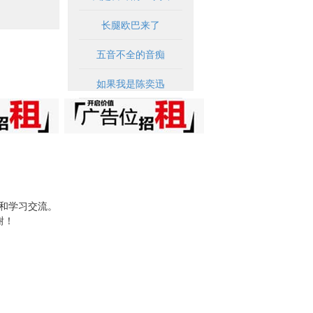
长腿欧巴来了
五音不全的音痴
如果我是陈奕迅
试和学习交流。
谢！