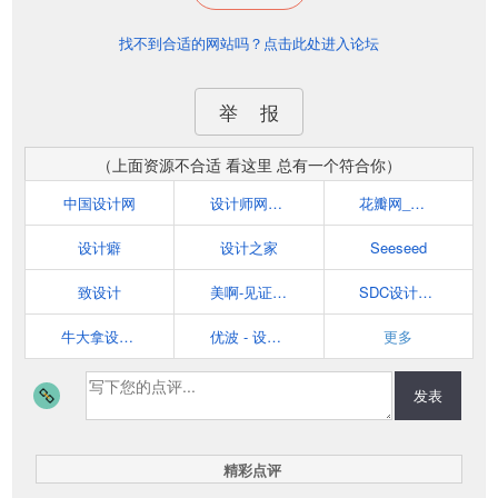
找不到合适的网站吗？点击此处进入论坛
举 报
（上面资源不合适 看这里 总有一个符合你）
中国设计网
设计师网址导航
花瓣网_陪你做生活的设计师（发现、采集你喜欢的灵感、家居、穿搭、婚礼、美食、旅行、美图、商品等）
设计癖
设计之家
Seeseed
致设计
美啊-见证设计的力量
SDC设计师网址导航 - 学设计从这里开始！
牛大拿设计师导航_Niudana.com
优波 - 设计师必备网址导航 - 发现优秀的设计与网站
更多
发表
精彩点评