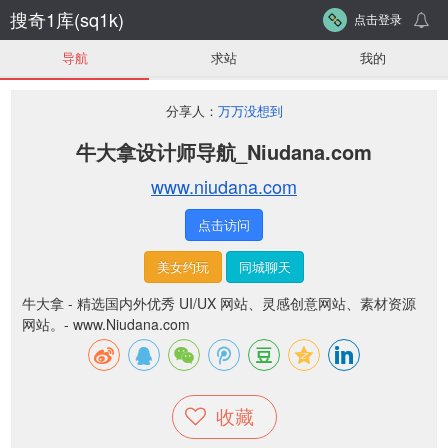
搜奇1库(sq1k)
点击登录
导航
求站
我的
分享人：
万万没想到
牛大拿设计师导航_Niudana.com
www.niudana.com
点击访问
美女约玩
同城聊天
牛大拿 - 精选国内外优秀 UI/UX 网站、灵感创意网站、素材资源
网站。- www.Niudana.com
收藏