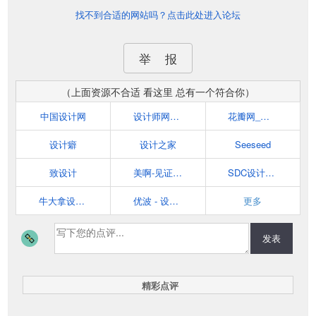
找不到合适的网站吗？点击此处进入论坛
举 报
（上面资源不合适 看这里 总有一个符合你）
中国设计网
设计师网址导航
花瓣网_陪你做生活的设计师（发现、采集你喜欢的灵感、家居、穿搭、婚礼、美食、旅行、美图、商品等）
设计癖
设计之家
Seeseed
致设计
美啊-见证设计的力量
SDC设计师网址导航 - 学设计从这里开始！
牛大拿设计师导航_Niudana.com
优波 - 设计师必备网址导航 - 发现优秀的设计与网站
更多
发表
精彩点评