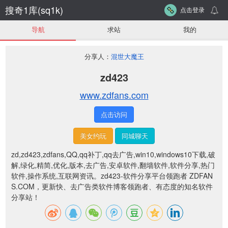
搜奇1库(sq1k)
点击登录
导航
求站
我的
分享人：
混世大魔王
zd423
www.zdfans.com
点击访问
美女约玩
同城聊天
zd,zd423,zdfans,QQ,qq补丁,qq去广告,win10,windows10下载,破
解,绿化,精简,优化,版本,去广告,安卓软件,翻墙软件,软件分享,热门
软件,操作系统,互联网资讯。
zd423-软件分享平台领跑者 ZDFAN
S.COM，更新快、去广告类软件博客领跑者、有态度的知名软件
分享站！