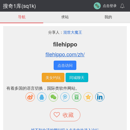
搜奇1库(sq1k)
点击登录
导航
求站
我的
分享人：
混世大魔王
filehippo
filehippo.com/zh/
点击访问
美女约玩
同城聊天
有着多国的语言切换，国际类软件网站。
收藏
找不到合适的网站吗？点击此处进入论坛