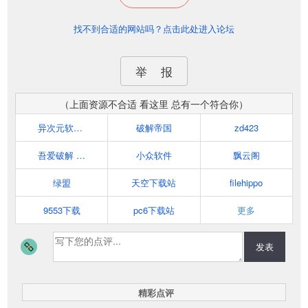
找不到合适的网站吗？点击此处进入论坛
举 报
（上面资源不合适 看这里 总有一个符合你）
异次元软件世界
破解帝国
zd423
吾爱破解 www.52pojie.cn
小众软件
飘云阁
绿盟
天空下载站
filehippo
9553下载
pc6下载站
更多
发表
精彩点评