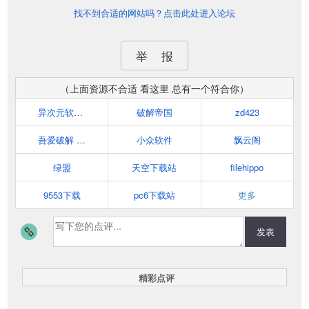
找不到合适的网站吗？点击此处进入论坛
举 报
（上面资源不合适 看这里 总有一个符合你）
异次元软件世界
破解帝国
zd423
吾爱破解 www.52pojie.cn
小众软件
飘云阁
绿盟
天空下载站
filehippo
9553下载
pc6下载站
更多
发表
精彩点评