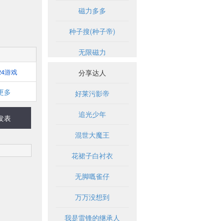
磁力多多
种子搜(种子帝)
无限磁力
24游戏
分享达人
更多
好莱污影帝
追光少年
发表
混世大魔王
花裙子白衬衣
无脚嘅雀仔
万万没想到
我是雷锋的继承人