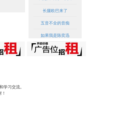
长腿欧巴来了
五音不全的音痴
如果我是陈奕迅
试和学习交流。
谢！