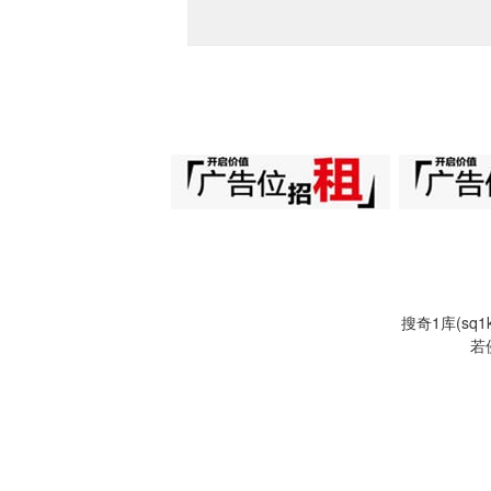
搜奇1库(s
若