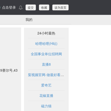
点击登录
提交
收藏
设为首页
我的
24小时最热
哈哩哈哩(H站)
全国事业单位招聘网
直播8
9赛尔号,43
梨视频官网-做最好看的资讯短视频-Pear Video
爱奇艺
花椒直播
磁力猫