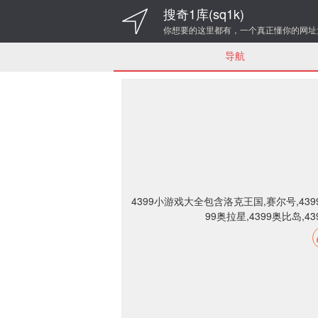
搜奇1库(sq1k)
你想要的这里都有，一个真正懂你的网址
导航
4399小游戏大全包含洛克王国,赛尔号,439
99奥拉星,4399奥比岛,