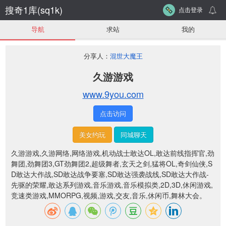
搜奇1库(sq1k)
点击登录
导航
求站
我的
分享人：
混世大魔王
久游游戏
www.9you.com
点击访问
美女约玩
同城聊天
久游游戏,久游网络,网络游戏,机动战士敢达OL,敢达前线指挥官,劲
舞团,劲舞团3,GT劲舞团2,超级舞者,玄天之剑,猛将OL,奇剑仙侠,S
D敢达大作战,SD敢达战争要塞,SD敢达强袭战线,SD敢达大作战-
先驱的荣耀,敢达系列游戏,音乐游戏,音乐模拟类,2D,3D,休闲游戏,
竞速类游戏,MMORPG,视频,游戏,交友,音乐,休闲币,舞林大会。