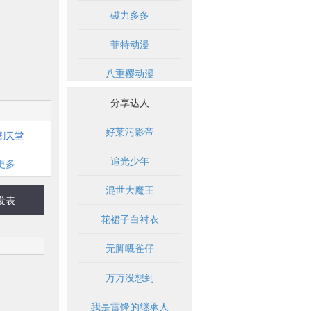
磁力多多
菲特动漫
八重樱动漫
分享达人
好莱污影帝
剧天堂
追光少年
更多
混世大魔王
发表
花裙子白衬衣
无脚嘅雀仔
万万没想到
我是雷锋的继承人