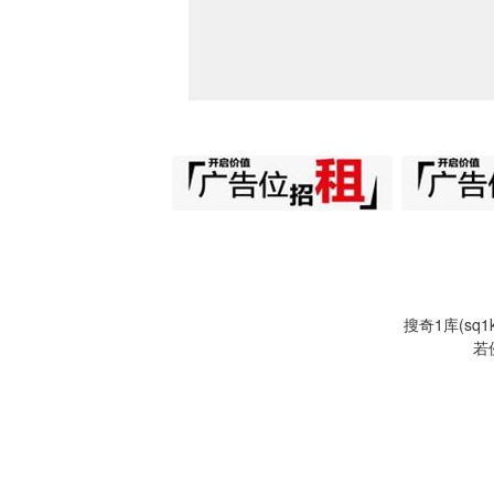
搜奇1库(s
若