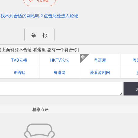
找不到合适的网站吗？点击此处进入论坛
举 报
（上面资源不合适 看这里 总有一个符合你）
荐
TVB云播
HKTV论坛
粤语屋
粤
粤语站
粤港网
爱看港剧网
精彩点评