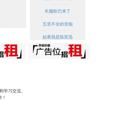
长腿欧巴来了
五音不全的音痴
如果我是陈奕迅
试和学习交流。
谢！