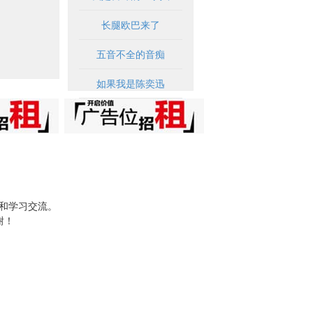
长腿欧巴来了
五音不全的音痴
如果我是陈奕迅
试和学习交流。
谢！