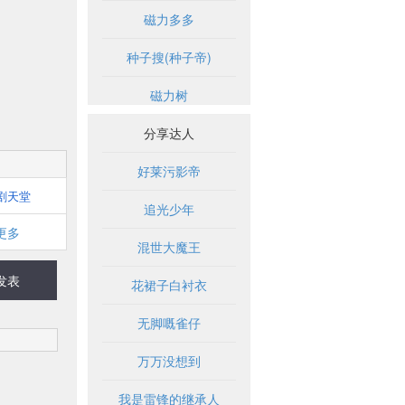
磁力多多
种子搜(种子帝)
磁力树
分享达人
好莱污影帝
剧天堂
追光少年
更多
混世大魔王
发表
花裙子白衬衣
无脚嘅雀仔
万万没想到
我是雷锋的继承人