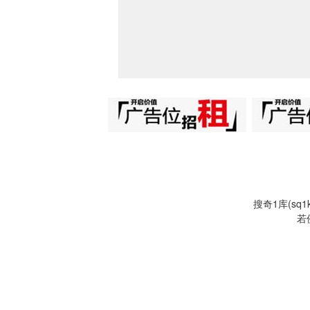
搜奇1库(s
若