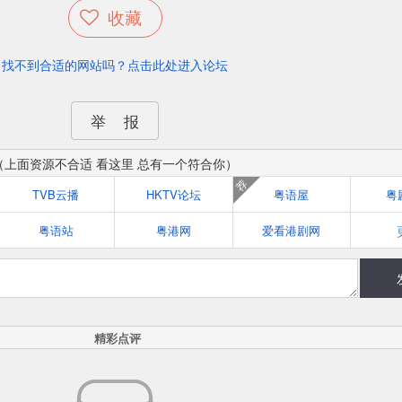
收藏
找不到合适的网站吗？点击此处进入论坛
举 报
（上面资源不合适 看这里 总有一个符合你）
荐
TVB云播
HKTV论坛
粤语屋
粤
粤语站
粤港网
爱看港剧网
精彩点评