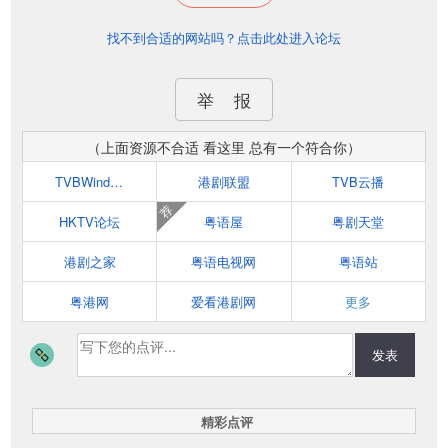
找不到合适的网站吗？点击此处进入论坛
举 报
（上面资源不合适 看这里 总有一个符合你）
TVBWind港剧网
港剧联盟
TVB云播
荐
HKTV论坛
粤语屋
粤剧天堂
港剧之家
粤语电视网
粤语站
粤港网
爱看港剧网
更多
发表
精彩点评