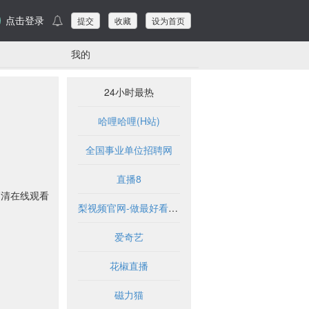
点击登录
提交
收藏
设为首页
我的
24小时最热
哈哩哈哩(H站)
全国事业单位招聘网
直播8
高清在线观看
梨视频官网-做最好看的资讯短视频-Pear Video
爱奇艺
花椒直播
磁力猫