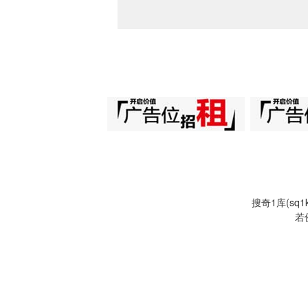
搜奇1库(s
若