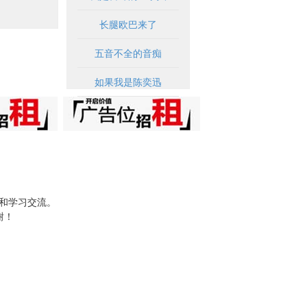
长腿欧巴来了
五音不全的音痴
如果我是陈奕迅
试和学习交流。
谢！