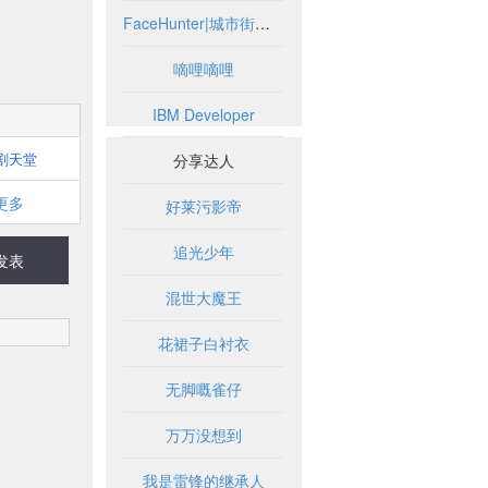
FaceHunter|城市街头时尚摄影博客
嘀哩嘀哩
IBM Developer
剧天堂
分享达人
更多
好莱污影帝
追光少年
发表
混世大魔王
花裙子白衬衣
无脚嘅雀仔
万万没想到
我是雷锋的继承人