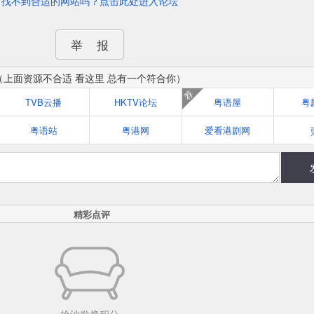
找不到合适的网站吗？点击此处进入论坛
举 报
（上面资源不合适 看这里 总有一个符合你）
荐
TVB云播
HKTV论坛
粤语屋
粤
粤语站
粤港网
爱看港剧网
精彩点评