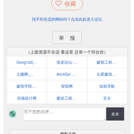
收藏
找不到合适的网站吗？点击此处进入论坛
举 报
（上面资源不合适 看这里 总有一个符合你）
Gong123|建筑工程资料库|工程师必备网站 - www.gong123.com
筑龙论坛-全球建筑人工程人网上交流互动社区
建筑工程网 | 工程师,建筑,工程,设计资源下载
土建网_土建工程师的家园
ArchGo! 世界优秀建筑到您的桌面
众星建筑资源 - 拥有数万册建筑书籍，超全的建筑资源平台！
建筑学院archcollege——为建筑师而打造的高品质平台
智筑网
知筑导航
谷德设计网
建设工程教育网
更多
发表
精彩点评