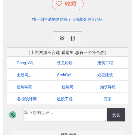
收藏
找不到合适的网站吗？点击此处进入论坛
举 报
（上面资源不合适 看这里 总有一个符合你）
Gong123|建筑工程资料库|工程师必备网站 - www.gong123.com
筑龙论坛-全球建筑人工程人网上交流互动社区
建筑工程网 | 工程师,建筑,工程,设计资源下载
土建网_土建工程师的家园
ArchGo! 世界优秀建筑到您的桌面
众星建筑资源 - 拥有数万册建筑书籍，超全的建筑资源平台！
建筑学院archcollege——为建筑师而打造的高品质平台
智筑网
知筑导航
谷德设计网
建设工程教育网
更多
发表
精彩点评