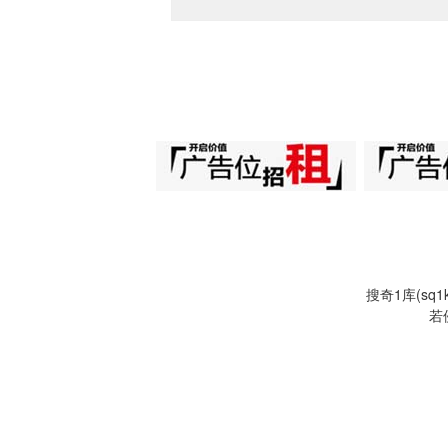
搜奇1库(s
若