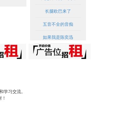
长腿欧巴来了
五音不全的音痴
如果我是陈奕迅
试和学习交流。
谢！