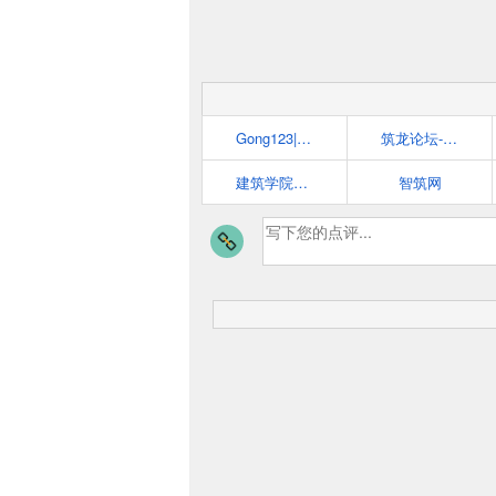
Gong123|建筑工程资料库|工程师必备网站 - www.gong123.com
筑龙论坛-全球建筑人工程人网上交流互动社区
建筑学院archcollege——为建筑师而打造的高品质平台
智筑网