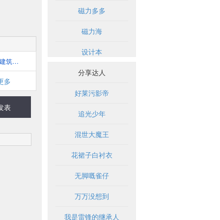
磁力多多
磁力海
设计本
众星建筑资源 - 拥有数万册建筑书籍，超全的建筑资源平台！
分享达人
更多
好莱污影帝
发表
追光少年
混世大魔王
花裙子白衬衣
无脚嘅雀仔
万万没想到
我是雷锋的继承人