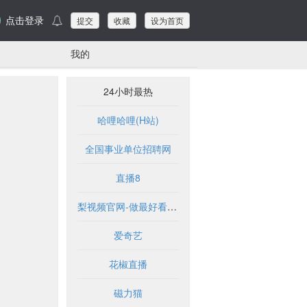
点击登录
提交
收藏
设为首页
我的
24小时最热
哈哩哈哩(H站)
全国事业单位招聘网
直播8
梨视频官网-做最好看的资讯短视频-Pear Video
爱奇艺
花椒直播
磁力猫