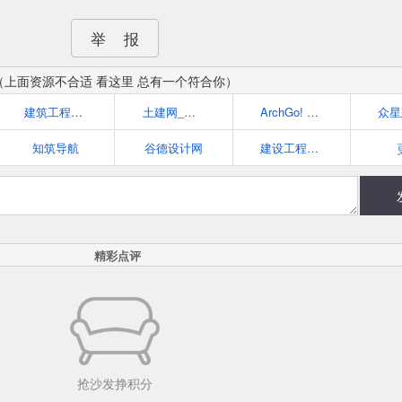
举 报
（上面资源不合适 看这里 总有一个符合你）
建筑工程网 | 工程师,建筑,工程,设计资源下载
土建网_土建工程师的家园
ArchGo! 世界优秀建筑到您的桌面
知筑导航
谷德设计网
建设工程教育网
精彩点评
抢沙发挣积分