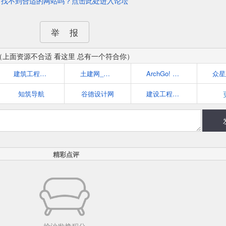
找不到合适的网站吗？点击此处进入论坛
举 报
（上面资源不合适 看这里 总有一个符合你）
建筑工程网 | 工程师,建筑,工程,设计资源下载
土建网_土建工程师的家园
ArchGo! 世界优秀建筑到您的桌面
知筑导航
谷德设计网
建设工程教育网
精彩点评