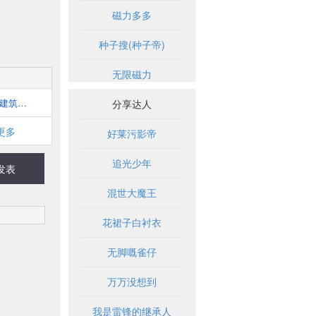
磁力多多
种子搜(种子帝)
无限磁力
众星建筑资源 - 拥有数万册建筑书籍，超全的建筑资源平台！
分享达人
更多
好莱污影帝
追光少年
发表
混世大魔王
花裙子白衬衣
无脚嘅雀仔
万万没想到
我是雷锋的继承人