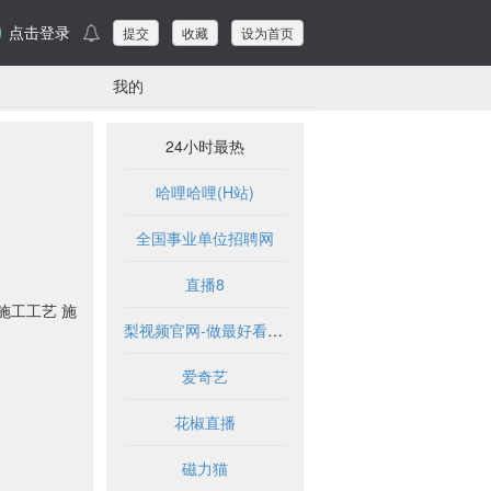
点击登录
提交
收藏
设为首页
我的
24小时最热
哈哩哈哩(H站)
全国事业单位招聘网
直播8
施工工艺 施
梨视频官网-做最好看的资讯短视频-Pear Video
爱奇艺
花椒直播
磁力猫