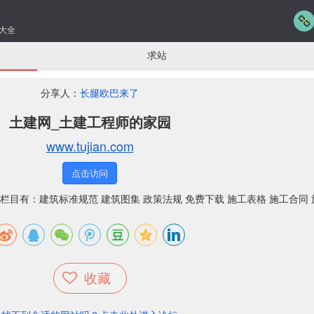
大全
求站
分享人：
长腿欧巴来了
土建网_土建工程师的家园
www.tujian.com
点击访问
目有：建筑标准规范 建筑图集 政策法规 免费下载 施工表格 施工合同 
收藏