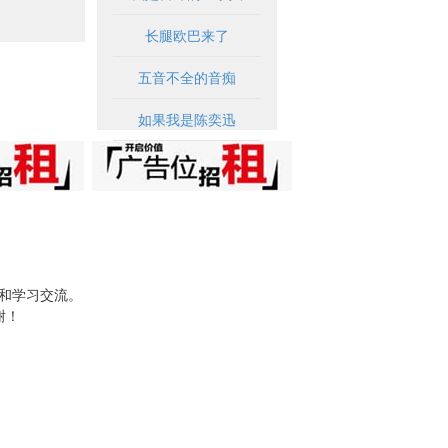
长腿欧巴来了
五音不全的音痴
如果我是陈奕迅
试和学习交流。
谢！