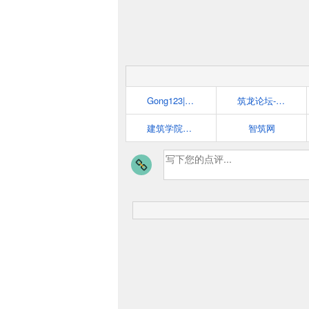
Gong123|建筑工程资料库|工程师必备网站 - www.gong123.com
筑龙论坛-全球建筑人工程人网上交流互动社区
建筑学院archcollege——为建筑师而打造的高品质平台
智筑网