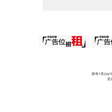
搜奇1库(s
若