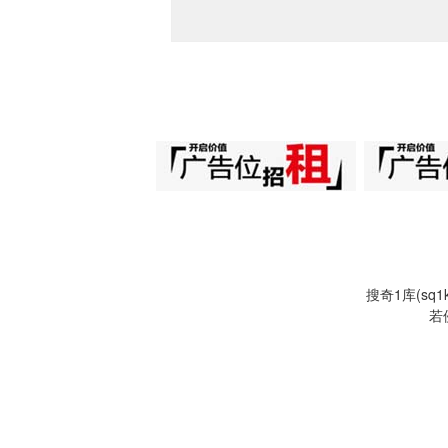
搜奇1库(s
若