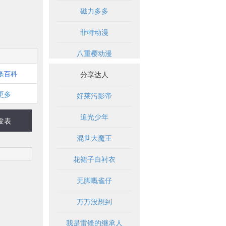
磁力多多
菲特动漫
八重樱动漫
条百科
分享达人
更多
好莱污影帝
追光少年
发表
混世大魔王
花裙子白衬衣
无脚嘅雀仔
万万没想到
我是雷锋的继承人