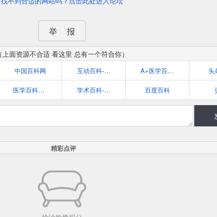
找不到合适的网站吗？点击此处进入论坛
举 报
（上面资源不合适 看这里 总有一个符合你）
中国百科网
互动百科-百科更权威
A+医学百科, 在线医学百科全书
头
医学百科_公益靠谱的医学知识宝库_医学网
学术百科-知网空间
百度百科
精彩点评