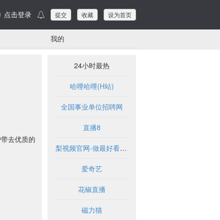
点击登录
提交
收藏
设为首页
我的
24小时最热
哈哩哈哩(H站)
全国事业单位招聘网
直播8
户带去优质的
梨视频官网-做最好看的资讯短视频-Pear Video
爱奇艺
花椒直播
磁力猫