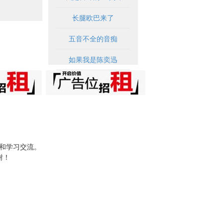
长腿欧巴来了
五音不全的音痴
如果我是陈奕迅
试和学习交流。
谢！