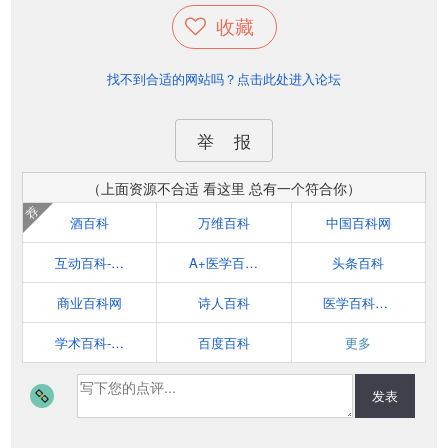
收藏
找不到合适的网站吗？点击此处进入论坛
举 报
（上面资源不合适 看这里 总有一个符合你）
荐
酒百科
万维百科
中国百科网
互动百科-百科更权威
A+医学百科, 在线医学百科全书
头条百科
商业百科网
诗人百科
医学百科_公益靠谱的医学知识宝库_医学网
学术百科-知网空间
百度百科
更多
发表