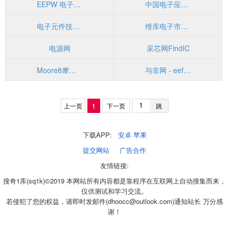
EEPW 电子产品世界
中国电子应用网
电子元件技术网
维库电子市场网
电源网
采芯网FindIC
Moore8摩尔吧
与非网 - eefocus: 中国领先的电子技术门户网站
上一页
1
下一页
跳
下载APP:
安卓
苹果
提交网站
广告合作
友情链接:
搜奇1库(sq1k)©2019 本网站所有内容都是靠程序在互联网上自动搜集而来，
仅供测试和学习交流。
若侵犯了您的权益，请即时发邮件(dhoocc@outlook.com)通知站长 万分感
谢！