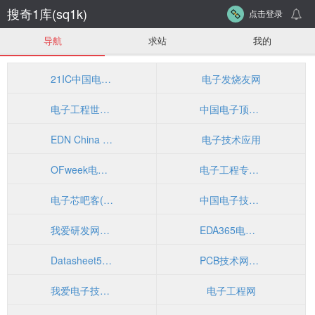
搜奇1库(sq1k)
点击登录
导航
求站
我的
21IC中国电子网 - 中国电子工程师的首选网站
电子发烧友网
电子工程世界-创新电子设计之原-中国最专业的电子工程门户
中国电子顶级开发网(EETOP)-电子设计论坛、博客、超人气的电子工程师资料分享平台
EDN China 电子技术设计
电子技术应用
OFweek电子工程网
电子工程专辑 EE Times China
电子芯吧客(www.icxbk.com)
中国电子技术网
我爱研发网52RD.com
EDA365电子工程师论坛
Datasheet5集成电路查询网
PCB技术网－线路板行业 最权威的技术文献|最全面的资讯信息 汇集网站
我爱电子技术网
电子工程网