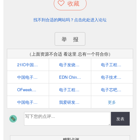
收藏
找不到合适的网站吗？点击此处进入论坛
举 报
（上面资源不合适 看这里 总有一个符合你）
21IC中国电子网 - 中国电子工程师的首选网站
电子发烧友网
电子工程世界-创新电子设计之原-中国最专业的电子工程门户
中国电子顶级开发网(EETOP)-电子设计论坛、博客、超人气的电子工程师资料分享平台
EDN China 电子技术设计
电子技术应用
OFweek电子工程网
电子工程专辑 EE Times China
电子芯吧客(www.icxbk.com)
中国电子技术网
我爱研发网52RD.com
更多
发表
精彩点评