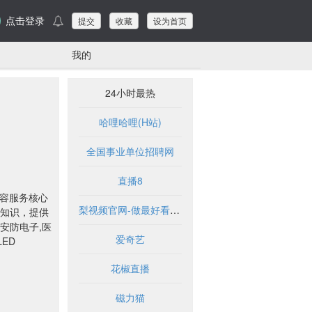
点击登录
提交
收藏
设为首页
我的
24小时最热
哈哩哈哩(H站)
全国事业单位招聘网
直播8
内容服务核心
梨视频官网-做最好看的资讯短视频-Pear Video
知识，提供
安防电子,医
爱奇艺
LED
花椒直播
磁力猫