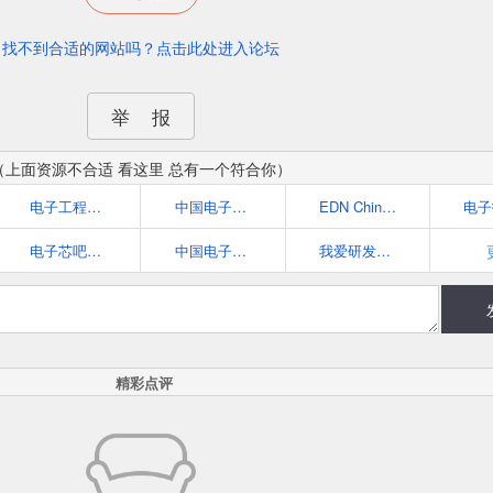
找不到合适的网站吗？点击此处进入论坛
举 报
（上面资源不合适 看这里 总有一个符合你）
电子工程世界-创新电子设计之原-中国最专业的电子工程门户
中国电子顶级开发网(EETOP)-电子设计论坛、博客、超人气的电子工程师资料分享平台
EDN China 电子技术设计
电子芯吧客(www.icxbk.com)
中国电子技术网
我爱研发网52RD.com
精彩点评