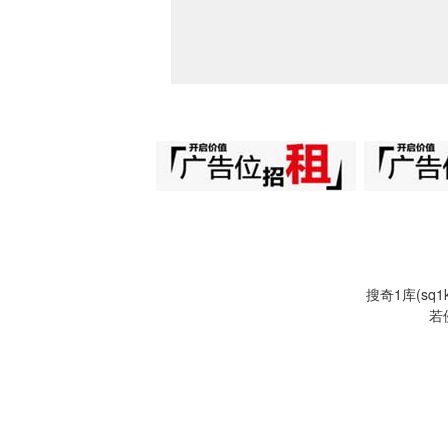
搜奇1库(s
若