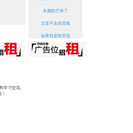
长腿欧巴来了
五音不全的音痴
如果我是陈奕迅
试和学习交流。
谢！