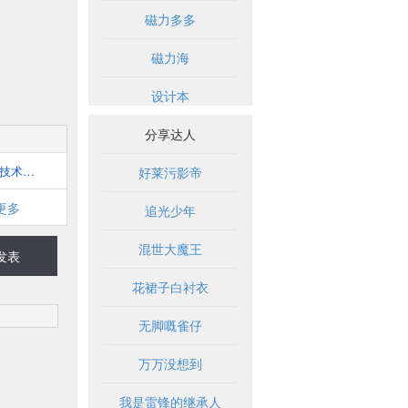
磁力多多
磁力海
设计本
分享达人
电子技术应用
好莱污影帝
更多
追光少年
混世大魔王
发表
花裙子白衬衣
无脚嘅雀仔
万万没想到
我是雷锋的继承人