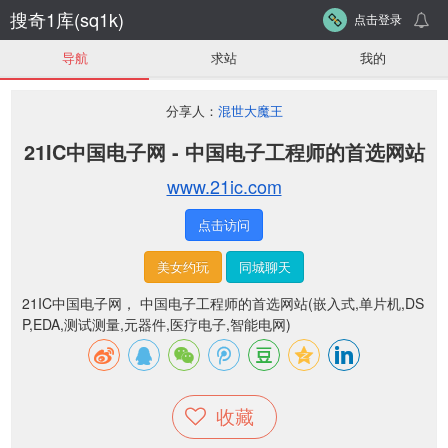
搜奇1库(sq1k)
点击登录
导航
求站
我的
分享人：
混世大魔王
21IC中国电子网 - 中国电子工程师的首选网站
www.21ic.com
点击访问
美女约玩
同城聊天
21IC中国电子网， 中国电子工程师的首选网站(嵌入式,单片机,DS
P,EDA,测试测量,元器件,医疗电子,智能电网)
收藏