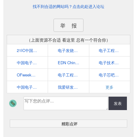
找不到合适的网站吗？点击此处进入论坛
举 报
（上面资源不合适 看这里 总有一个符合你）
21IC中国电子网 - 中国电子工程师的首选网站
电子发烧友网
电子工程世界-创新电子设计之原-中国最专业的电子工程门户
中国电子顶级开发网(EETOP)-电子设计论坛、博客、超人气的电子工程师资料分享平台
EDN China 电子技术设计
电子技术应用
OFweek电子工程网
电子工程专辑 EE Times China
电子芯吧客(www.icxbk.com)
中国电子技术网
我爱研发网52RD.com
更多
发表
精彩点评