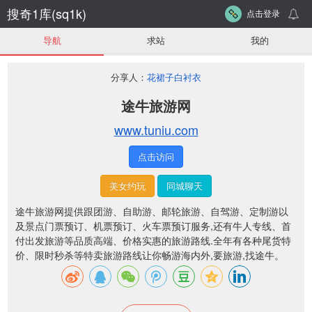
搜奇1库(sq1k)
点击登录
导航
求站
我的
分享人：
花裙子白衬衣
途牛旅游网
www.tuniu.com
点击访问
美女约玩
同城聊天
途牛旅游网提供跟团游、自助游、邮轮旅游、自驾游、定制游以
及景点门票预订、机票预订、火车票预订服务,还有牛人专线、首
付出发旅游等品质高端、价格实惠的旅游路线.全年有各种尾货特
价、限时秒杀等特卖旅游路线让你畅游海内外,要旅游,找途牛。