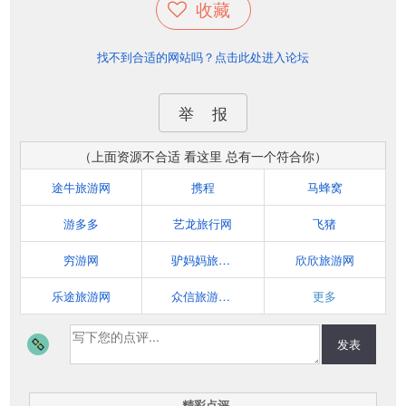
收藏
找不到合适的网站吗？点击此处进入论坛
举 报
（上面资源不合适 看这里 总有一个符合你）
途牛旅游网
携程
马蜂窝
游多多
艺龙旅行网
飞猪
穷游网
驴妈妈旅游网
欣欣旅游网
乐途旅游网
众信旅游悠哉网
更多
发表
精彩点评