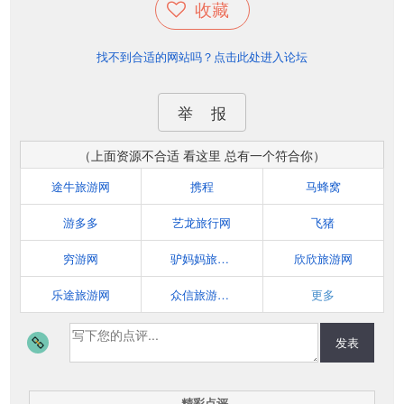
收藏
找不到合适的网站吗？点击此处进入论坛
举 报
（上面资源不合适 看这里 总有一个符合你）
途牛旅游网
携程
马蜂窝
游多多
艺龙旅行网
飞猪
穷游网
驴妈妈旅游网
欣欣旅游网
乐途旅游网
众信旅游悠哉网
更多
发表
精彩点评