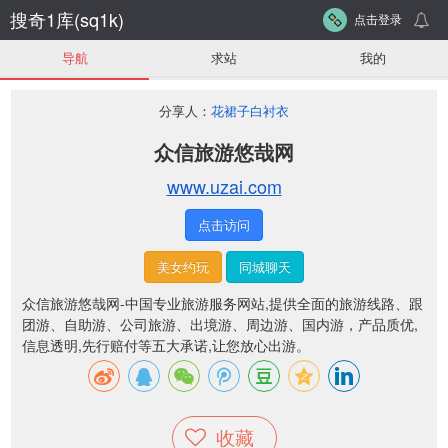
搜奇1库(sq1k)
点击登录
导航
求站
我的
分享人：
花裙子白衬衣
众信旅游悠哉网
www.uzai.com
点击访问
美女约玩
同城聊天
众信旅游悠哉网-中国专业旅游服务网站,提供全面的旅游线路、跟
团游、自助游、公司旅游、出境游、周边游、国内游，产品质优,
信息透明,先行赔付等五大承诺,让您放心出游。
收藏