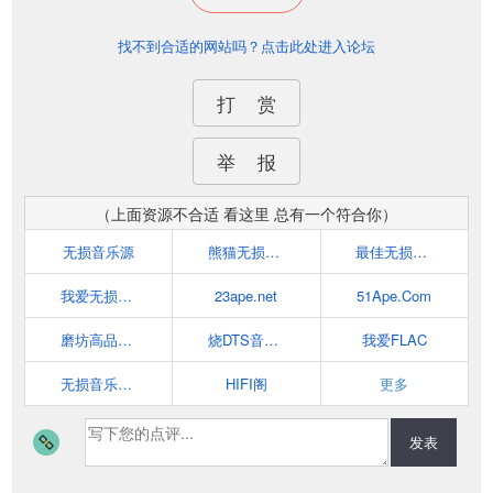
找不到合适的网站吗？点击此处进入论坛
打 赏
举 报
（上面资源不合适 看这里 总有一个符合你）
无损音乐源
熊猫无损音乐
最佳无损音乐殿堂
我爱无损音乐网(52wusun.com)
23ape.net
51Ape.Com
磨坊高品质音乐论坛-提供各种无损音乐下载
烧DTS音乐网
我爱FLAC
无损音乐_尽在ape-flac.com
HIFI阁
更多
发表