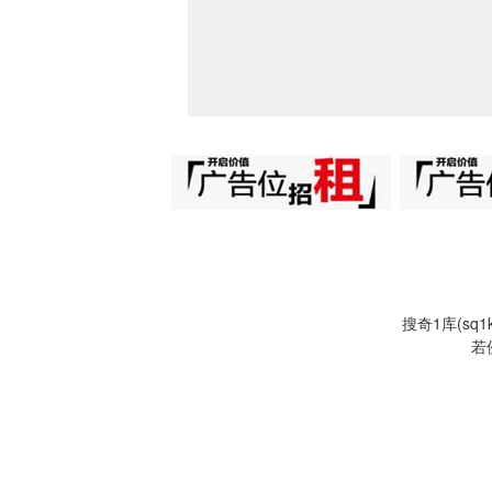
搜奇1库(s
若