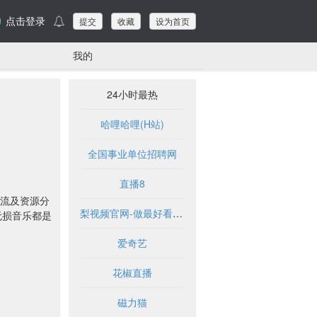
点击登录
提交
收藏
设为首页
我的
24小时最热
哈哩哈哩(H站)
全国事业单位招聘网
直播8
供交流及资源分
梨视频官网-做最好看的资讯短视频-Pear Video
无损音乐都是
爱奇艺
花椒直播
磁力猫