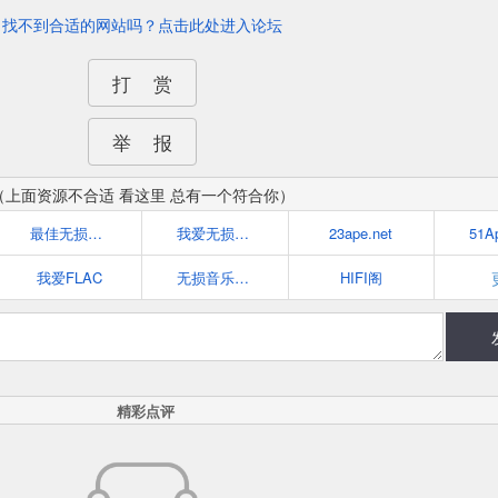
找不到合适的网站吗？点击此处进入论坛
打 赏
举 报
（上面资源不合适 看这里 总有一个符合你）
最佳无损音乐殿堂
我爱无损音乐网(52wusun.com)
23ape.net
51A
我爱FLAC
无损音乐_尽在ape-flac.com
HIFI阁
精彩点评