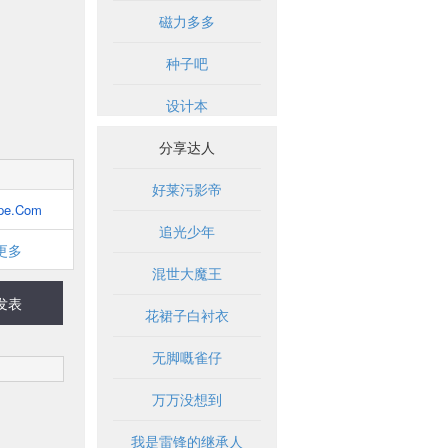
磁力多多
种子吧
设计本
分享达人
好莱污影帝
pe.Com
追光少年
更多
混世大魔王
发表
花裙子白衬衣
无脚嘅雀仔
万万没想到
我是雷锋的继承人