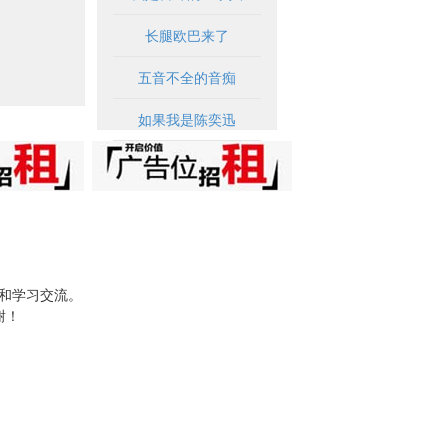
长腿欧巴来了
五音不全的音痴
如果我是陈奕迅
试和学习交流。
谢！