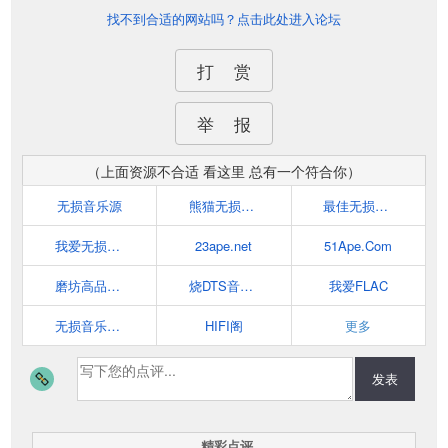
找不到合适的网站吗？点击此处进入论坛
打 赏
举 报
（上面资源不合适 看这里 总有一个符合你）
无损音乐源
熊猫无损音乐
最佳无损音乐殿堂
我爱无损音乐网(52wusun.com)
23ape.net
51Ape.Com
磨坊高品质音乐论坛-提供各种无损音乐下载
烧DTS音乐网
我爱FLAC
无损音乐_尽在ape-flac.com
HIFI阁
更多
发表
精彩点评