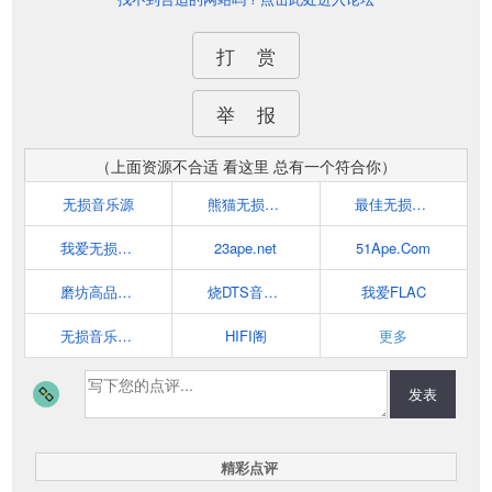
打 赏
举 报
（上面资源不合适 看这里 总有一个符合你）
无损音乐源
熊猫无损音乐
最佳无损音乐殿堂
我爱无损音乐网(52wusun.com)
23ape.net
51Ape.Com
磨坊高品质音乐论坛-提供各种无损音乐下载
烧DTS音乐网
我爱FLAC
无损音乐_尽在ape-flac.com
HIFI阁
更多
发表
精彩点评