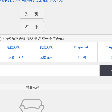
找不到合适的网站吗？点击此处进入论坛
打 赏
举 报
（上面资源不合适 看这里 总有一个符合你）
最佳无损音乐殿堂
我爱无损音乐网(52wusun.com)
23ape.net
51A
我爱FLAC
无损音乐_尽在ape-flac.com
HIFI阁
精彩点评