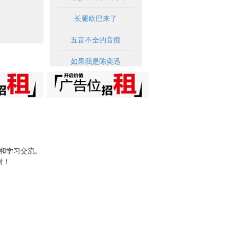
长腿欧巴来了
五音不全的音痴
如果我是陈奕迅
试和学习交流。
谢！