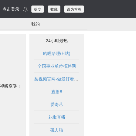
点击登录
提交
收藏
设为首页
我的
24小时最热
哈哩哈哩(H站)
全国事业单位招聘网
梨视频官网-做最好看的资讯短视频-Pear Video
的视听享受！
直播8
爱奇艺
花椒直播
磁力猫