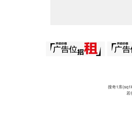
搜奇1库(s
若