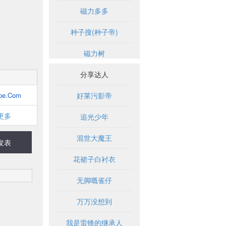
磁力多多
种子搜(种子帝)
磁力树
分享达人
pe.Com
好莱污影帝
更多
追光少年
混世大魔王
发表
花裙子白衬衣
无脚嘅雀仔
万万没想到
我是雷锋的继承人