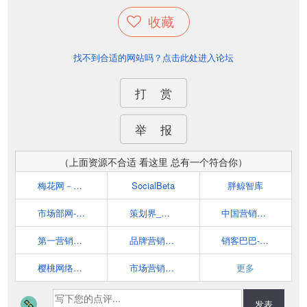
收藏
找不到合适的网站吗？点击此处进入论坛
打 赏
举 报
（上面资源不合适 看这里 总有一个符合你）
梅花网－营销者的信息中心
SocialBeta
胖鲸智库
市场部网-你的云端市场部
策划界_最专业的品牌营销策划交流平台
中国营销网门户-第一赢销网
第一营销网 cmmo.cn
品牌营销案例分析_互联网营销策划学习平台-猴哥营销笔记
销客巴巴-市场营销案例分析及网络营销策略学习平台
樱桃网络营销博客
市场营销智库--广告、公关、互动领域垂直资讯门户
更多
发表