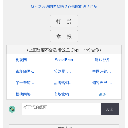
找不到合适的网站吗？点击此处进入论坛
打 赏
举 报
（上面资源不合适 看这里 总有一个符合你）
梅花网－营销者的信息中心
SocialBeta
胖鲸智库
市场部网-你的云端市场部
策划界_最专业的品牌营销策划交流平台
中国营销网门户-第一赢销网
第一营销网 cmmo.cn
品牌营销案例分析_互联网营销策划学习平台-猴哥营销笔记
销客巴巴-市场营销案例分析及网络营销策略学习平台
樱桃网络营销博客
市场营销智库--广告、公关、互动领域垂直资讯门户
更多
发表