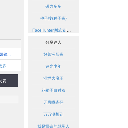
磁力多多
种子搜(种子帝)
FaceHunter|城市街头时尚摄影博客
分享达人
中国营销网门户-第一赢销网
好莱污影帝
更多
追光少年
混世大魔王
发表
花裙子白衬衣
无脚嘅雀仔
万万没想到
我是雷锋的继承人