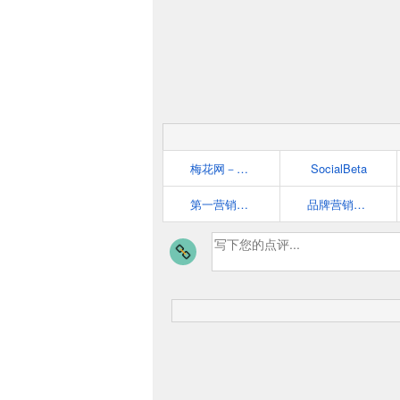
梅花网－营销者的信息中心
SocialBeta
第一营销网 cmmo.cn
品牌营销案例分析_互联网营销策划学习平台-猴哥营销笔记