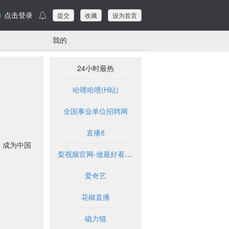
点击登录
提交
收藏
设为首页
我的
24小时最热
哈哩哈哩(H站)
全国事业单位招聘网
直播8
，成为中国
梨视频官网-做最好看的资讯短视频-Pear Video
爱奇艺
花椒直播
磁力猫