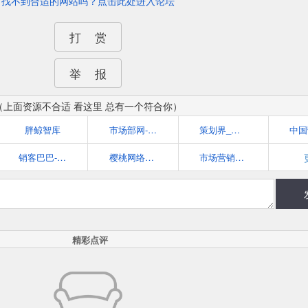
找不到合适的网站吗？点击此处进入论坛
打 赏
举 报
（上面资源不合适 看这里 总有一个符合你）
胖鲸智库
市场部网-你的云端市场部
策划界_最专业的品牌营销策划交流平台
销客巴巴-市场营销案例分析及网络营销策略学习平台
樱桃网络营销博客
市场营销智库--广告、公关、互动领域垂直资讯门户
精彩点评