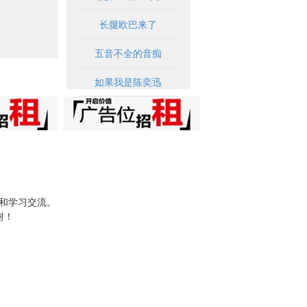
长腿欧巴来了
五音不全的音痴
如果我是陈奕迅
试和学习交流。
谢！