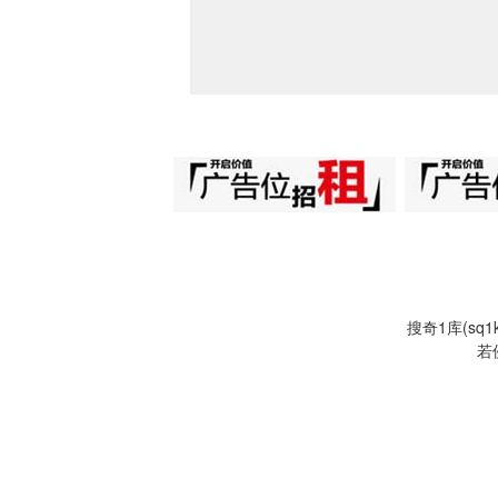
搜奇1库(s
若