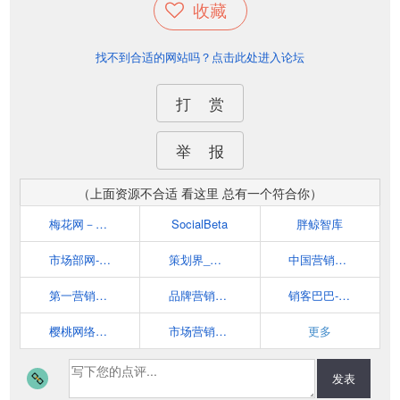
收藏
找不到合适的网站吗？点击此处进入论坛
打 赏
举 报
（上面资源不合适 看这里 总有一个符合你）
梅花网－营销者的信息中心
SocialBeta
胖鲸智库
市场部网-你的云端市场部
策划界_最专业的品牌营销策划交流平台
中国营销网门户-第一赢销网
第一营销网 cmmo.cn
品牌营销案例分析_互联网营销策划学习平台-猴哥营销笔记
销客巴巴-市场营销案例分析及网络营销策略学习平台
樱桃网络营销博客
市场营销智库--广告、公关、互动领域垂直资讯门户
更多
发表