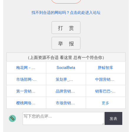
找不到合适的网站吗？点击此处进入论坛
打 赏
举 报
（上面资源不合适 看这里 总有一个符合你）
梅花网－营销者的信息中心
SocialBeta
胖鲸智库
市场部网-你的云端市场部
策划界_最专业的品牌营销策划交流平台
中国营销网门户-第一赢销网
第一营销网 cmmo.cn
品牌营销案例分析_互联网营销策划学习平台-猴哥营销笔记
销客巴巴-市场营销案例分析及网络营销策略学习平台
樱桃网络营销博客
市场营销智库--广告、公关、互动领域垂直资讯门户
更多
发表