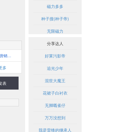
磁力多多
种子搜(种子帝)
无限磁力
分享达人
中国营销网门户-第一赢销网
好莱污影帝
更多
追光少年
混世大魔王
发表
花裙子白衬衣
无脚嘅雀仔
万万没想到
我是雷锋的继承人