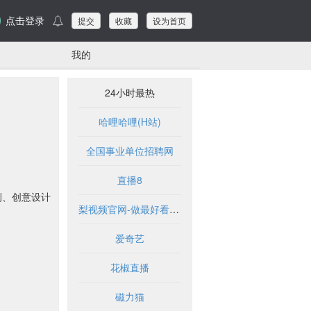
点击登录
提交
收藏
设为首页
我的
24小时最热
哈哩哈哩(H站)
全国事业单位招聘网
直播8
例、创意设计
梨视频官网-做最好看的资讯短视频-Pear Video
爱奇艺
花椒直播
磁力猫