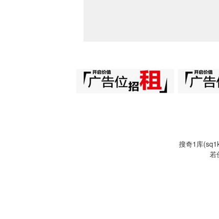
搜奇1库(s
若