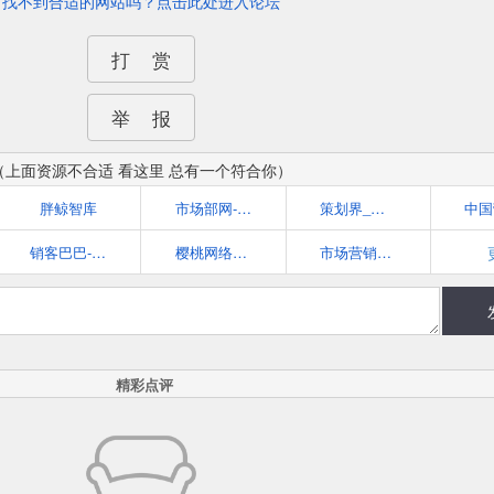
找不到合适的网站吗？点击此处进入论坛
打 赏
举 报
（上面资源不合适 看这里 总有一个符合你）
胖鲸智库
市场部网-你的云端市场部
策划界_最专业的品牌营销策划交流平台
销客巴巴-市场营销案例分析及网络营销策略学习平台
樱桃网络营销博客
市场营销智库--广告、公关、互动领域垂直资讯门户
精彩点评