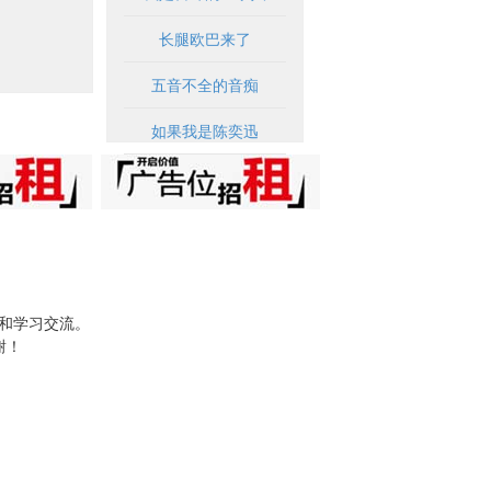
长腿欧巴来了
五音不全的音痴
如果我是陈奕迅
试和学习交流。
谢！