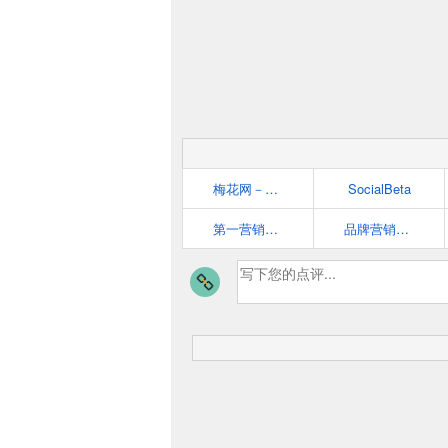
梅花网－营销者的信息中心
SocialBeta
第一营销网 cmmo.cn
品牌营销案例分析_互联网营销策划学习平台-猴哥营销笔记