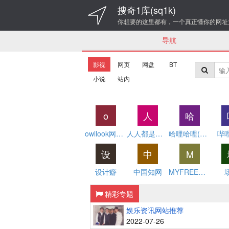
搜奇1库(sq1k)
你想要的这里都有，一个真正懂你的网址
导航
影视
网页
网盘
BT
小说
站内
o
人
哈
owllook网络小说搜索
人人都是产品经理
哈哩哈哩(H站)
哔
设
中
M
设计癖
中国知网
MYFREEMP3
精彩专题
娱乐资讯网站推荐
2022-07-26