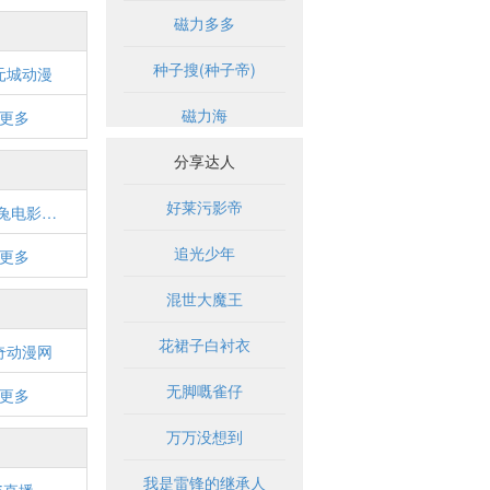
磁力多多
种子搜(种子帝)
元城动漫
磁力海
更多
分享达人
好莱污影帝
达达兔电影网_DaDaTu.COM
追光少年
更多
混世大魔王
花裙子白衬衣
奇动漫网
无脚嘅雀仔
更多
万万没想到
我是雷锋的继承人