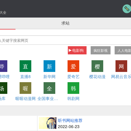
大全
求站
电影狗
疯狂影视
人人电
哔
直
新
爱
樱
网
哩哔哩
直播8
新华网
爱奇艺
樱花动漫
网易云音
场
喔
全
韩
场库
喔喔动漫网
全国事业单位招聘网
韩剧网
听书网站推荐
2022-06-23