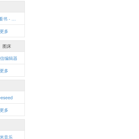
快眼看书 - 小说搜索网
更多
图床
微信编辑器
更多
eeseed
更多
米音乐