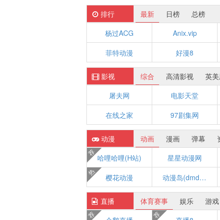
排行
最新
日榜
总榜
杨过ACG
Anix.vip
菲特动漫
好漫8
影视
综合
高清影视
英美
屠夫网
电影天堂
在线之家
97剧集网
动漫
动画
漫画
弹幕
荐
哈哩哈哩(H站)
星星动漫网
热
樱花动漫
动漫岛(dmd8.com)
直播
体育赛事
娱乐
游戏
荐
荐