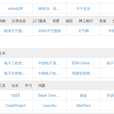
echo回声
Mli音乐 - 听到极致 - 乐随心动 - Growio音乐
千千音乐
购物
分类信息
上门服务
母婴
婚恋
网上银行
美食
精准天气预报一周,7天,24小时实况查询-围观天气
2345天气预报
天气网
中
土木
电子工程世界-创新电子设计之原-中国最专业的电子工程门户
中国电子顶级开发网(EETOP)-电子设计论坛、博客、超人气的电子工程师资料分享平台
EDN China 电子技术设计
电子
电子芯吧客(www.icxbk.com)
中国电子技术网
我爱研发网52RD.com
工具
站长
学习
鸿蒙
V2EX
Stack Overflow
掘金
开源
CodeProject
LearnKu
SitePoint