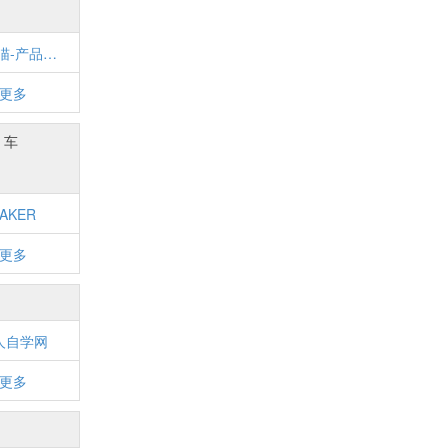
运营喵-产品运营人员学习园地—互联网顶级产品运营从这里开始
更多
车
AKER
更多
人自学网
更多