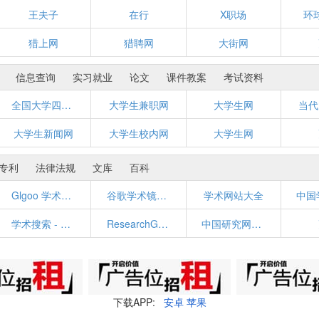
王夫子
在行
X职场
环
猎上网
猎聘网
大街网
信息查询
实习就业
论文
课件教案
考试资料
全国大学四、六级考试官网
大学生兼职网
大学生网
当代
大学生新闻网
大学生校内网
大学生网
专利
法律法规
文库
百科
Glgoo 学术搜索
谷歌学术镜像_Google学术搜索导航
学术网站大全
学术搜索 - 站在巨人的肩膀上
ResearchGate
中国研究网络资源导航动态数据库
下载APP:
安卓
苹果