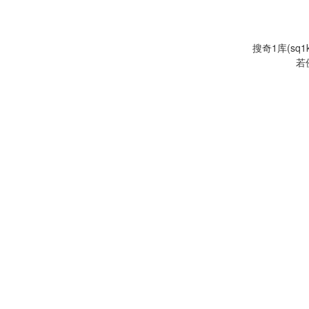
搜奇1库(s
若