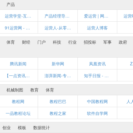
产品
运营学堂-互联网产品运营知识学习分享网站
产品经理导航|运营导航|设计师导航-阿猫阿狗导航
爱运营 | 网站运营人员学习交流，专注于网站产品运营管理、淘宝运营。用数据分析的方式提高运营者能力。
91运营网 - 分享互联网产品策划,网络营销,移动互联网,电子商务运营干货
运营人-从零开始学运营
运营人博客
体育
财经
门户
科技
行业
招投标
军事
政府
腾讯新闻
新华网
凤凰资讯
Z
【一点资讯】你的一点更好看 - Yidianzixun.com
澎湃新闻-专注时政与思想-ThePaper.cn
知乎日报 - 每天 3 次，每次 7 分钟
机械制图
教育
体育
教程网
教程巴巴
中国教程网
人
一品教程论坛
教程之家
软件自学网
创业
模板
数据统计