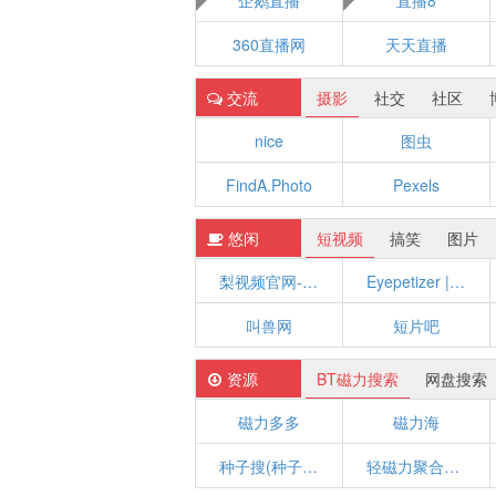
企鹅直播
直播8
360直播网
天天直播
交流
摄影
社交
社区
nice
图虫
FindA.Photo
Pexels
悠闲
短视频
搞笑
图片
梨视频官网-做最好看的资讯短视频-Pear Video
Eyepetizer | 开眼视频
叫兽网
短片吧
资源
BT磁力搜索
网盘搜索
磁力多多
磁力海
种子搜(种子帝)
轻磁力聚合搜索引擎