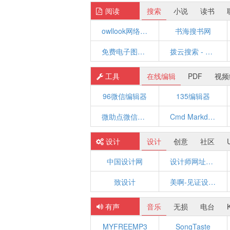
阅读
搜索
小说
读书
owllook网络小说搜索
书海搜书网
免费电子图书下载搜索引擎!
拨云搜索 - 搜小说专业引擎
工具
在线编辑
PDF
视频
96微信编辑器
135编辑器
微助点微信编辑器
Cmd Markdown 编辑阅读器
设计
设计
创意
社区
中国设计网
设计师网址导航
致设计
美啊-见证设计的力量
有声
音乐
无损
电台
MYFREEMP3
SongTaste