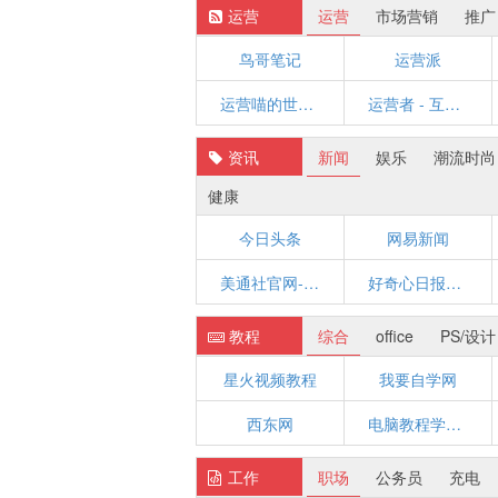
运营
运营
市场营销
推广
鸟哥笔记
运营派
运营喵的世界 - 一只苦逼的产品运营喵，分享产品运营相关知识。
运营者 - 互联网运营人员的起点站！
资讯
新闻
娱乐
潮流时尚
健康
今日头条
网易新闻
美通社官网-PR_Newswire
好奇心日报_好奇驱动你的世界_Qdaily
教程
综合
office
PS/设计
星火视频教程
我要自学网
西东网
电脑教程学习网
工作
职场
公务员
充电