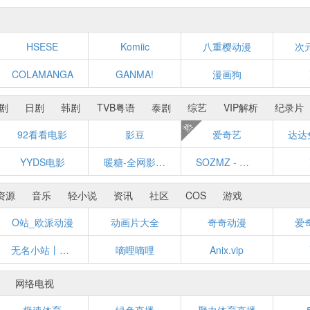
HSESE
Komiic
八重樱动漫
次
COLAMANGA
GANMA!
漫画狗
剧
日剧
韩剧
TVB粤语
泰剧
综艺
VIP解析
纪录片
热
92看看电影
影豆
爱奇艺
YYDS电影
暖糖-全网影视搜索引擎
SOZMZ - 人人影视分级搜索
资源
音乐
轻小说
资讯
社区
COS
游戏
O站_欧派动漫
动画片大全
奇奇动漫
爱
无名小站丨动画补完计划
嘀哩嘀哩
Anix.vip
网络电视