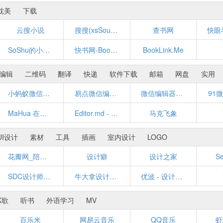
耽美
下载
云搜小说
搜搜(xsSouSou.com)
查书网
SoShu的小说搜索网站-搜书
快书网-BookSo最好的小说搜索阅读网站
BookLink.Me
编辑
二维码
翻译
快递
软件下载
邮箱
网盘
实用
小蚂蚁微信编辑器
易点微信编辑器
微信编辑器_i排版
91
MaHua 在线markdown编辑器
Editor.md - 开源在线 Markdown 编辑器
马克飞象
UI设计
素材
工具
插画
室内设计
LOGO
花瓣网_陪你做生活的设计师（发现、采集你喜欢的灵感、家居、穿搭、婚礼、美食、旅行、美图、商品等）
设计癖
设计之家
S
SDC设计师网址导航 - 学设计从这里开始！
牛大拿设计师导航_Niudana.com
优波 - 设计师必备网址导航 - 发现优秀的设计与网站
K歌
听书
外语学习
MV
百乐米
网易云音乐
QQ音乐
虾