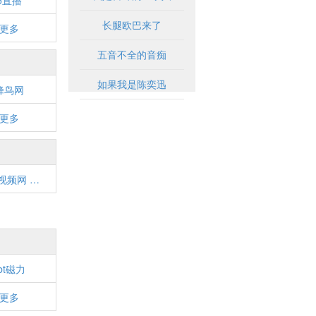
5直播
长腿欧巴来了
更多
五音不全的音痴
如果我是陈奕迅
蜂鸟网
更多
奇趣视频网 _ 分享搞笑视频短片
bt磁力
更多