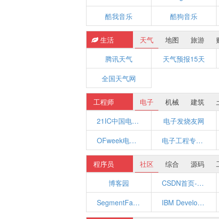
酷我音乐
酷狗音乐
生活
天气
地图
旅游
腾讯天气
天气预报15天
全国天气网
工程师
电子
机械
建筑
21IC中国电子网 - 中国电子工程师的首选网站
电子发烧友网
OFweek电子工程网
电子工程专辑 EE Times China
程序员
社区
综合
源码
博客园
CSDN首页-全球最大中文IT社区
SegmentFault 思否
IBM Developer