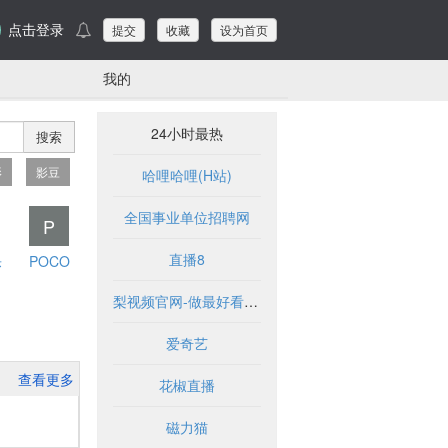
点击登录
提交
收藏
设为首页
我的
24小时最热
搜索
影
影豆
哈哩哈哩(H站)
全国事业单位招聘网
P
直播8
乐
POCO
梨视频官网-做最好看的资讯短视频-Pear Video
爱奇艺
查看更多
花椒直播
磁力猫